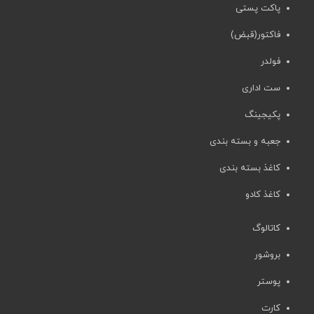
پاکت پستی
فاکتور(قبض)
فولدر
ست اداری
پکیجینگ
جعبه و بسته بندی
کاغذ بسته بندی
کاغذ کادو
کاتالوگ
بروشور
پوستر
کارت