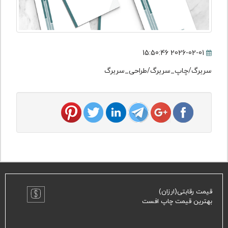
2026-02-01 15:50:46
سربرگ/چاپ_سربرگ/طراحی_سربرگ
قیمت رقابتی(ارزان)
بهترین قیمت چاپ افست