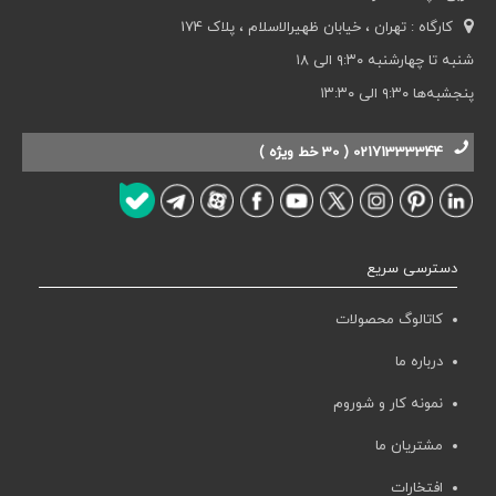
کارگاه : تهران ، خیابان ظهیرالاسلام ، پلاک 174
شنبه تا چهارشنبه ۹:۳۰ الی ۱۸
پنجشبه‌ها ۹:۳۰ الی ۱۳:۳۰
02171333344 ( 30 خط ویژه )
دسترسی سریع
کاتالوگ محصولات
درباره ما
نمونه کار و شوروم
مشتریان ما
افتخارات