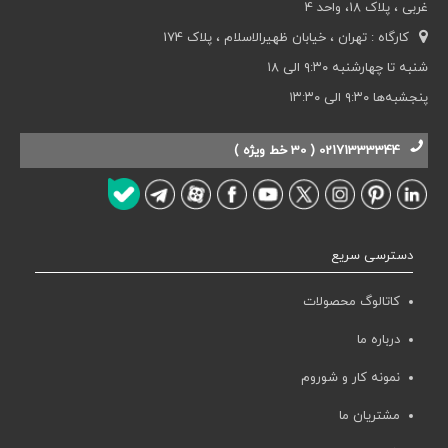
غربی ، پلاک 18، واحد 4
کارگاه : تهران ، خیابان ظهیرالاسلام ، پلاک 174
شنبه تا چهارشنبه ۹:۳۰ الی ۱۸
پنجشبه‌ها ۹:۳۰ الی ۱۳:۳۰
02171333344 ( 30 خط ویژه )
دسترسی سریع
کاتالوگ محصولات
درباره ما
نمونه کار و شوروم
مشتریان ما