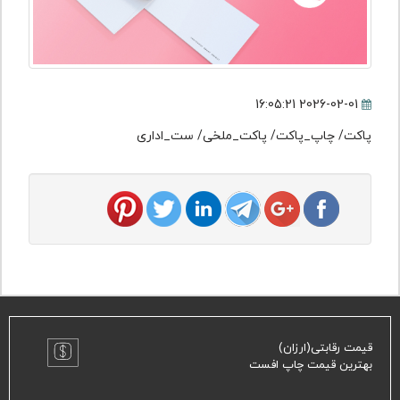
2026-02-01 16:05:21
پاکت/ چاپ_پاکت/ پاکت_ملخی/ ست_اداری
قیمت رقابتی(ارزان)
بهترین قیمت چاپ افست