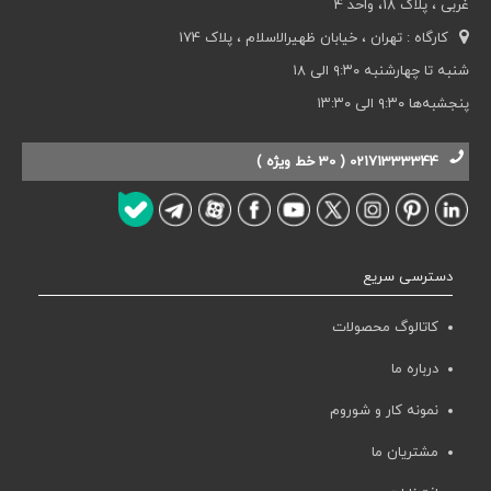
غربی ، پلاک 18، واحد 4
کارگاه : تهران ، خیابان ظهیرالاسلام ، پلاک 174
شنبه تا چهارشنبه ۹:۳۰ الی ۱۸
پنجشبه‌ها ۹:۳۰ الی ۱۳:۳۰
02171333344 ( 30 خط ویژه )
دسترسی سریع
کاتالوگ محصولات
درباره ما
نمونه کار و شوروم
مشتریان ما