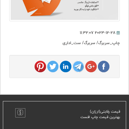
2023-12-28 11:32:07
چاپ_سربرگ/ سربرگ/ ست_اداری
قیمت رقابتی(ارزان)
بهترین قیمت چاپ افست