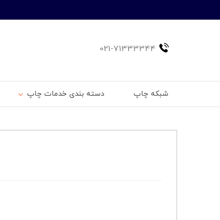
021-71333344
شبکه چاپ
دسته بندی خدمات چاپ