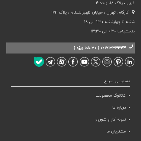
غربی ، پلاک 18، واحد 4
کارگاه : تهران ، خیابان ظهیرالاسلام ، پلاک 174
شنبه تا چهارشنبه ۹:۳۰ الی ۱۸
پنجشبه‌ها ۹:۳۰ الی ۱۳:۳۰
02171333344 ( 30 خط ویژه )
دسترسی سریع
کاتالوگ محصولات
درباره ما
نمونه کار و شوروم
مشتریان ما