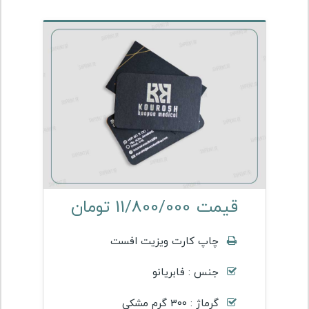
قیمت 11/800/000 تومان
چاپ کارت ویزیت افست
جنس : فابریانو
گرماژ : 300 گرم مشکی