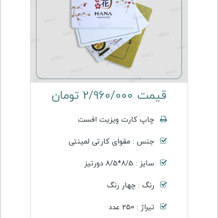
قیمت 2/960/000 تومان
چاپ کارت ویزیت افست
جنس : مقوای کارتی لمینتی
سایز : 8/5*8/5 دورتیز
رنگ : چهار رنگ
تیراژ : 250 عدد