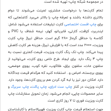
در مجموعه شبکه چاپ؛ تهیه شده است.
تمام کارت‌ها با درخواست مشتری، لمینت می‌شوند تا دوام
بالاتری داشته باشند و تعرفه چاپ را بالاتر می‌برد. کاغذهایی که
برای
چاپ افست اختصاصی
کارت تبلیغات استفاده می‌شود شامل:
ایندربرد، کرافت، کارتی، فابریانو، کهلر، نیمه شفاف یا PVC و
گلاسه با حداقل گرماژ 280 گرم است. حداقل تیراژ چاپ کارت
ویزیت، 2000 عدد است که با افزایش تیراژ، هزینه هر کارت کاهش
پیدا می‌کند. چاپ تک رنگ کارت ویزیت، قیمت کمتری نسبت به
چاپ 4 رنگ دارد. برای ایجاد طرح خاص روی کارت، می‌توانید از
سلفون مات، سلفون براق، طلاکوب، نقره کوب، یووی موضعی،
یووی برجسته، امباس و... استفاده کنید که هرکدام قیمت جداگانه
دارد. امکان دور تیز یا لبه گرد کردن هم برروی کارت‌ها، وجود دارد.
کارت ویزیت در کنار
چاپ ست ادرای
،
چاپ پاکت
،
چاپ سربرگ
و
سایر محصولات چاپی، انجام می‌شود. زمان تحویل سفارشات چاپ
کارت ویزیت فوری تا 7 روز کاری است.
جهت استعلام قیمت چاپ کارت ویزیت ظهیرالاسلام با کارشناسان