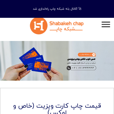
کانال بله شبکه چاپ راه‌اندازی شد! 🚀
قیمت چاپ کارت ویزیت (خاص و
لوکس)