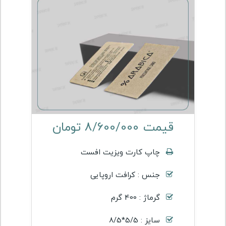
قیمت 8/600/000 تومان
چاپ کارت ویزیت افست
جنس : کرافت اروپایی
گرماژ : 400 گرم
سایز : 5/5*8/5