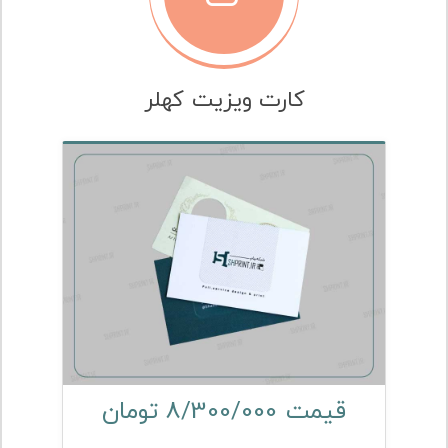
کارت ویزیت کهلر
قیمت 8/300/000 تومان