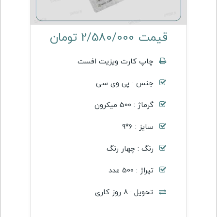
قیمت 2/580/000 تومان
چاپ کارت ویزیت افست
جنس : پی وی سی
گرماژ : 500 میکرون
سایز : 6*9
رنگ : چهار رنگ
تیراژ : 500 عدد
تحویل : 8 روز کاری