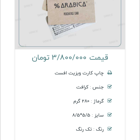
قیمت 3/800/000 تومان
چاپ کارت ویزیت افست
جنس : کرافت
گرماژ : 280 گرم
سایز : 5/5*8/5
رنگ : تک رنگ