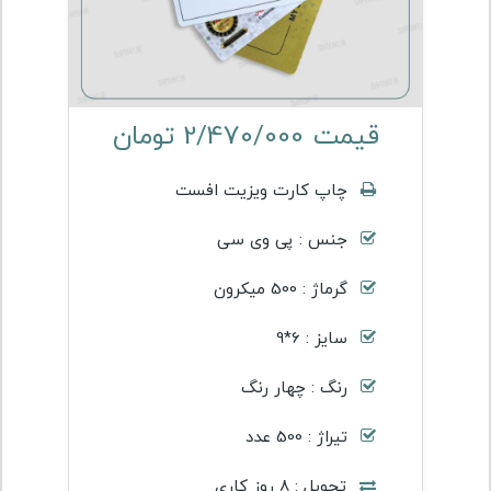
قیمت 2/470/000 تومان
چاپ کارت ویزیت افست
جنس : پی وی سی
گرماژ : 500 میکرون
سایز : 6*9
رنگ : چهار رنگ
تیراژ : 500 عدد
تحویل : 8 روز کاری