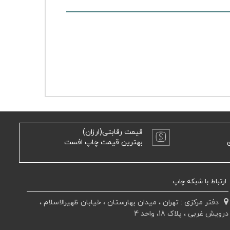
قیمت رقابتی(ارزان)
بهترین قیمت چاپ افست
ارتباط با شبکه چاپ
دفتر مرکزی : تهران ، میدان بهارستان ، خیابان ظهیرالاسلام ،
درویش غربی ، پلاک 18، واحد 4