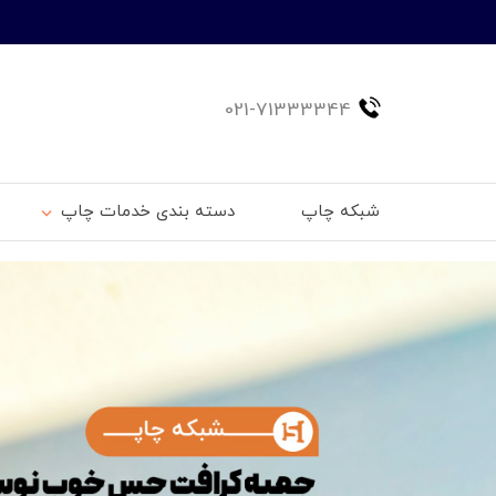
021-71333344
شبکه چاپ
دسته بندی خدمات چاپ