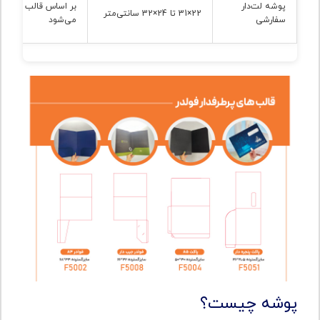
پوشه لت‌دار
بر اساس قالب اختصا
22×31 تا 24×32 سانتی‌متر
سفارشی
می‌شود
پوشه چیست؟