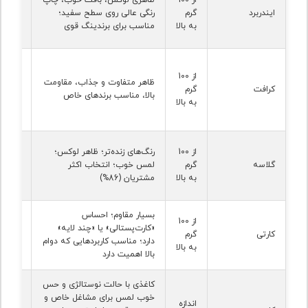
است نی
ایندربرد
گرم
رنگی عالی روی سطح سفید؛
بودن 
به بالا
مناسب برای برندینگ قوی
وزن ش
سطح چ
از 100
طبیعی 
ظاهر متفاوت و جذاب، مقاومت
کرافت
گرم
روشن 
بالا، مناسب برندهای خاص
به بالا
سازمان
به تنظ
سطح بر
از 100
رنگ‌های زنده‌تر؛ ظاهر لوکس؛
کند؛ 
گلاسه
گرم
لمس خوب؛ انتخاب اکثر
اگر دق
به بالا
مشتریان (86%)
انگشت
بسیار مقاوم؛ احساس
هزینه 
از 100
«کارت‌پستالی» یا «چند لایه»
پیچید
کارتی
گرم
دارد؛ مناسب کاربردهایی که دوام
بیشتر 
به بالا
بالا اهمیت دارد
سخت 
کاغذی با حالت نوستالژی و حس
خوب لمس برای مشاغل خاص و
اندازه
احتمال