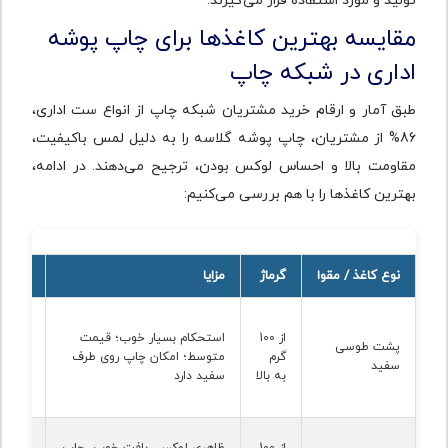
تولید و مورد استفاده قرار می‌گیرند.
مقایسه بهترین کاغذها برای چاپ پوشه
اداری در شبکه چاپ
طبق آمار و ارقام خرید مشتریان شبکه چاپ از انواع ست اداری،
86% از مشتریان، چاپ پوشه گلاسه را به دلیل لمس باکیفیت،
مقاومت بالا و احساس لوکس بودن، ترجیح می‌دهند. در ادامه،
بهترین کاغذها را با هم بررسی می‌کنیم:
نوع کاغذ / مقوا
گرماژ
مزایا
معایب
از 100
استحکام بسیار خوب؛ قیمت
سطح چ
پشت طوسی
گرم
متوسط؛ امکان چاپ روی طرف
باشد؛
سفید
به بالا
سفید دارد
سنگین‌
قیمت ب
از 100
ظاهری لوکس، بافت خوب، چاپ