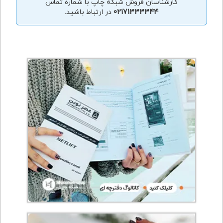
کارشناسان فروش شبکه چاپ با شماره تماس
02171333344
در ارتباط باشید.