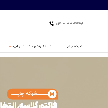
021-71333344
شبکه چاپ
دسته بندی خدمات چاپ