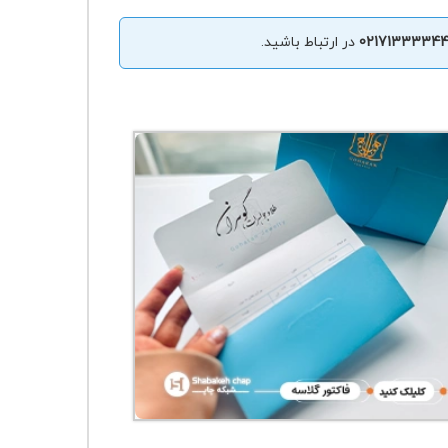
0217133334
در ارتباط باشید.