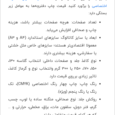
اختصاصی
را برآورد کنید. قیمت چاپ دفترچه‎‌ها به عوامل زیر
بستگی دارد:
تعداد صفحات: هرچه صفحات بیشتر باشد، هزینه
چاپ و صحافی افزایش می‌یابد.
ابعاد یا سایز کاتالوگ: سایزهای استاندارد (A4 و A3)
معمولا اقتصادی‌تر هستند؛ سایزهای خاص مثل خشتی
یا سفارشی، هزینه بیشتری دارند.
نوع کاغذ جلد و صفحات داخلی: انتخاب گلاسه 130،
150، 170، 250 یا 300 گرم وانتخاب نوع و گرماژ کاغذ،
تاثیر زیادی برروی قیمت دارد.
رنگ چاپ: چاپ چهار رنگ اختصاصی (CMYK)، تک
‌رنگ یا رنگ پنجم (ویژه).
روکش جلد: نوع صحافی، منگنه ساده یا لوپ، چسب
گرم، فنر دوبل، سلفون مات، براق، مخملی، حرارتی و ...
که هر کدام قیمت متفاوتی دارند.