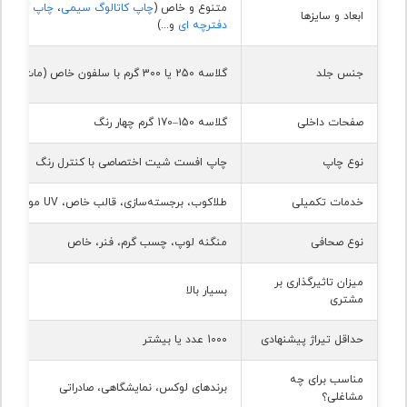
متنوع و خاص (
چاپ کاتالوگ سیمی
،
چاپ کاتالو
ابعاد و سایزها
دفترچه ای
و...)
جنس جلد
گلاسه 250 یا 300 گرم با سلفون خاص (مات یا براق)
صفحات داخلی
گلاسه 150–170 گرم چهار رنگ
نوع چاپ
چاپ افست شیت اختصاصی با کنترل رنگ
خدمات تکمیلی
طلاکوب، برجسته‌سازی، قالب خاص، UV موضعی
نوع صحافی
منگنه لوپ، چسب گرم، فنر، خاص
میزان تاثیرگذاری بر
بسیار بالا
مشتری
حداقل تیراژ پیشنهادی
1000 عدد یا بیشتر
مناسب برای چه
برندهای لوکس، نمایشگاهی، صادراتی
مشاغلی؟