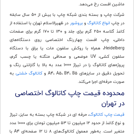
ماشین افست رخ می‌دهد.
شرکت چاپ و بسته بندی شبکه چاپ با بیش از 50 سال سابقه
در چاپ
انواع کاتالوگ
و
بروشور
در ظهیرالاسلام تهران با استفاده از
کاغذ گلاسه ۲۵۰ گرم برای جلد و ۱۳۰ تا ۱۷۰ گرم برای صفحات
داخلی، چاپ افست چهاررنگ اختصاصی روی دستگاه‌های
Heidelberg، همراه با روکش سلفون مات یا براق با دستگاه
سلفون کشی، UV موضعی و صحافی منگنه یا چسب گرم،
پروژه‌های کاتالوگ را در تیراژ 1000 عدد به بالا با گارانتی رنگ و
تحویل دقیق در سایزهای A4، A5، B4، B5 و
کاتالوگ خشتی
به
‌صورت حرفه‌ای اجرا می‌کند.
محدوده قیمت چاپ کاتالوگ اختصاصی
در تهران
قیمت چاپ کاتالوگ
، حرفه ای در شبکه چاپ بسته به سایز، تیراژ
و نوع کاغذ از حدود ۱۲ میلیون تا ۵۳ میلیون تومان برای ۱۰۰۰ عدد
متغیر است. به‌طور معمول کاتالوگ‌های ۸ تا ۱۲ صفحه‌ای A4 با