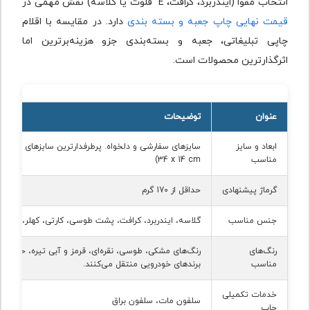
انتخاب مقوا (ایندربرد، کرافت، E فلوت یا گلاسه) نقش مهمی در
قیمت نهایی چاپ جعبه و بسته بندی
دارد. در مقایسه با اقلام
چاپی تبلیغاتی، جعبه و بسته‌بندی جزو هزینه‌برترین اما
اثرگذارترین محصولات است.
عنوان
توضیحات
ابعاد و سایز
سایزهای سفارشی و دلخواه. پرطرفدارترین سایزهای شبکه 
مناسب
34 x 14 cm
)
گرماژ پیشنهادی
حداقل از 170 گرم
جنس مناسب
گلاسه، ایندربرد، کرافت، پشت طوسی، کارتی، کهلر، فابریانو
رنگ‌های
رنگ‌های مشکی، طوسی، نقره‌ای، قرمز و آبی تیره، حس قد
مناسب
برندهای خودرویی منتقل می‌کنند.
خدمات تکمیلی
سلفون مات، سلفون براق
چاپ