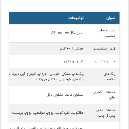
عنوان
توضیحات
ابعاد و سایز
سایز A4، A5، A6، B5
مناسب
گرماژ پیشنهادی
حداقل از 70 گرم
جنس مناسب
تحریر و کتان
رنگ‌های
رنگ‌های مشکی، طوسی، نقره‌ای، قرمز و آبی تیره، حس قد
مناسب
برندهای خودرویی منتقل می‌کنند.
خدمات تکمیلی
سلفون مات، سلفون براق
چاپ
خدمات خاص
طلاکوب، نقره کوب، یووی موضعی، یووی برجسته، هات ف
پس از چاپ
وضوح چاپ، خوانایی اطلاعات، مقاومت متریال در برابر گرم