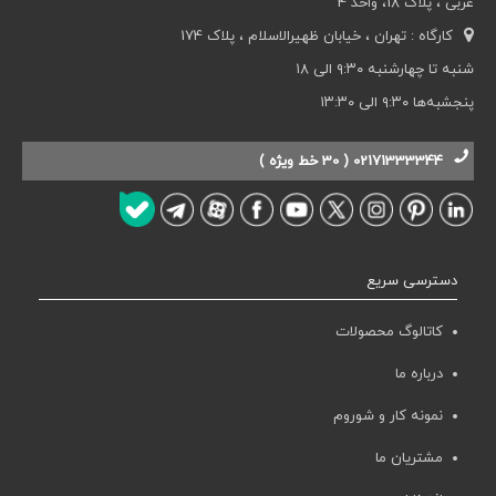
غربی ، پلاک 18، واحد 4
کارگاه : تهران ، خیابان ظهیرالاسلام ، پلاک 174
شنبه تا چهارشنبه ۹:۳۰ الی ۱۸
پنجشبه‌ها ۹:۳۰ الی ۱۳:۳۰
02171333344 ( 30 خط ویژه )
دسترسی سریع
کاتالوگ محصولات
درباره ما
نمونه کار و شوروم
مشتریان ما