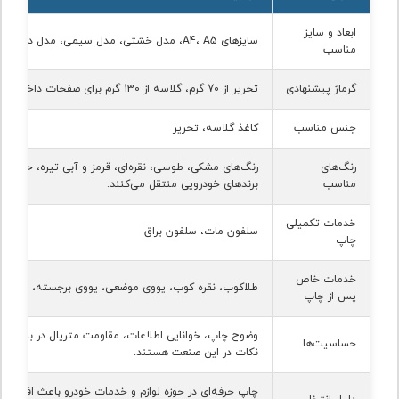
ابعاد و سایز
سایزهای A4، A5، مدل خشتی، مدل سیمی، مدل دفترچه‌ای
مناسب
گرماژ پیشنهادی
تحریر از 70 گرم، گلاسه از 130 گرم برای صفحات داخلی، 250 گرم برای جلد
جنس مناسب
کاغذ گلاسه، تحریر
رنگ‌های
رنگ‌های مشکی، طوسی، نقره‌ای، قرمز و آبی تیره، حس قد
مناسب
برندهای خودرویی منتقل می‌کنند.
خدمات تکمیلی
سلفون مات، سلفون براق
چاپ
خدمات خاص
طلاکوب، نقره کوب، یووی موضعی، یووی برجسته، هات ف
پس از چاپ
وضوح چاپ، خوانایی اطلاعات، مقاومت متریال در برابر گرم
حساسیت‌ها
نکات در این صنعت هستند.
چاپ حرفه‌ای در حوزه لوازم و خدمات خودرو باعث افزایش 