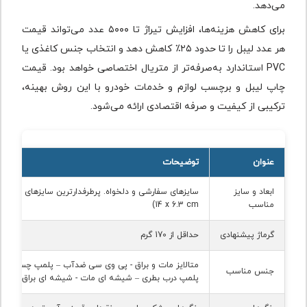
می‌دهد.
برای کاهش هزینه‌ها، افزایش تیراژ تا ۵۰۰۰ عدد می‌تواند قیمت
هر عدد لیبل را تا حدود ۲۵٪ کاهش دهد و انتخاب جنس کاغذی یا
PVC استاندارد به‌صرفه‌تر از متریال اختصاصی خواهد بود. قیمت
چاپ لیبل و برچسب لوازم و خدمات خودرو با این روش بهینه،
ترکیبی از کیفیت و صرفه اقتصادی ارائه می‌شود.
عنوان
توضیحات
ابعاد و سایز
سایزهای سفارشی و دلخواه. پرطرفدارترین سایزهای شبکه 
مناسب
14 x 6.3 cm
)
گرماژ پیشنهادی
حداقل از 170 گرم
متالایز مات و براق - پی وی سی ضدآب – پلمپ چسبدار 
جنس مناسب
پلمپ درب بطری – شیشه ای مات - شیشه ای براق – ژله 